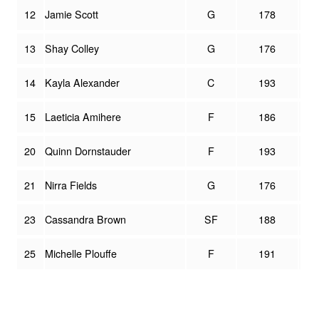
12
Jamie Scott
G
178
13
Shay Colley
G
176
14
Kayla Alexander
C
193
15
Laeticia Amihere
F
186
20
Quinn Dornstauder
F
193
21
Nirra Fields
G
176
23
Cassandra Brown
SF
188
25
Michelle Plouffe
F
191